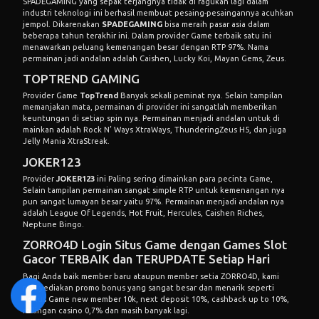
SPADEGAMING yang sepak terjangnya tidak di ragukan lagi dalam
industri teknologi ini berhasil membuat pesaing-pesaingannya acuhkan
jempol. Dikarenakan
SPADEGAMING
bisa meraih pasar asia dalam
beberapa tahun terakhir ini. Dalam provider Game terbaik satu ini
menawarkan peluang kemenangan besar dengan RTP 97%. Nama
permainan jadi andalan adalah Caishen, Lucky Koi, Mayan Gems, Zeus.
TOPTREND GAMING
Provider Game
TopTrend
Banyak sekali peminat nya. Selain tampilan
memanjakan mata, permainan di provider ini sangatlah memberikan
keuntungan di setiap spin nya. Permainan menjadi andalan untuk di
mainkan adalah Rock N’ Ways XtraWays, ThunderingZeus H5, dan juga
Jelly Mania XtraStreak.
JOKER123
Provider
JOKER123
ini Paling sering dimainkan para pecinta Game,
Selain tampilan permainan sangat simple RTP untuk kemenangan nya
pun sangat lumayan besar yaitu 97%. Permainan menjadi andalan nya
adalah League Of Legends, Hot Fruit, Hercules, Caishen Riches,
Neptune Bingo.
ZORRO4D Login Situs Game dengan Games Slot
Gacor TERBAIK dan TERUPDATE Setiap Hari
Bagi Anda baik member baru ataupun member setia ZORRO4D, kami
menyediakan promo bonus yang sangat besar dan menarik seperti
bonus Game new member 10k, next deposit 10%, cashback up to 10%,
rollingan casino 0,7% dan masih banyak lagi.