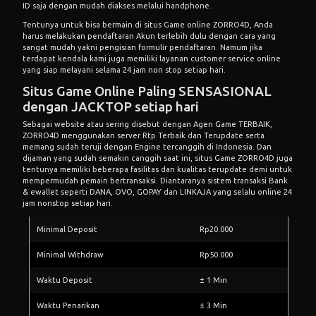
ID saja dengan mudah diakses melalui handphone.
Tentunya untuk bisa bermain di situs
Game online
ZORRO4D, Anda
harus melakukan pendaftaran Akun terlebih dulu dengan cara yang
sangat mudah yakni pengisian formulir pendaftaran. Namum jika
terdapat kendala kami juga memiliki layanan customer service online
yang siap melayani selama 24 jam non stop setiap hari.
Situs Game Online Paling SENSASIONAL
dengan JACKTOP setiap hari
Sebagai website atau sering disebut dengan Agen
Game TERBAIK
,
ZORRO4D menggunakan server Rtp Terbaik dan Terupdate serta
memang sudah teruji dengan Engine tercanggih di Indonesia. Dan
dijaman yang sudah semakin canggih saat ini, situs Game ZORRO4D juga
tentunya memiliki beberapa fasilitas dan kualitas terupdate demi untuk
mempermudah pemain bertransaksi. Diantaranya sistem transaksi Bank
& ewallet seperti DANA, OVO, GOPAY dan LINKAJA yang selalu online 24
jam nonstop setiap hari.
Minimal Deposit
Rp20.000
Minimal Withdraw
Rp50.000
Waktu Deposit
± 1 Min
Waktu Penarikan
± 3 Min