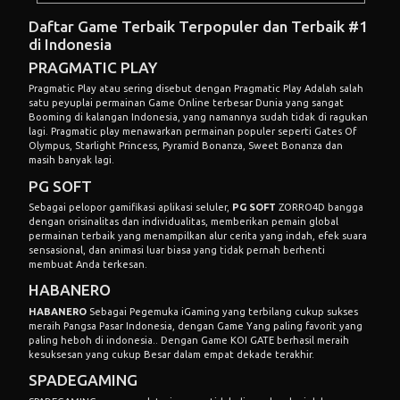
Daftar Game Terbaik Terpopuler dan Terbaik #1
di Indonesia
PRAGMATIC PLAY
Pragmatic Play atau sering disebut dengan
Pragmatic Play
Adalah salah
satu peyuplai permainan Game Online terbesar Dunia yang sangat
Booming di kalangan Indonesia, yang namannya sudah tidak di ragukan
lagi. Pragmatic play menawarkan permainan populer seperti Gates Of
Olympus, Starlight Princess, Pyramid Bonanza, Sweet Bonanza dan
masih banyak lagi.
PG SOFT
Sebagai pelopor gamifikasi aplikasi seluler,
PG SOFT
ZORRO4D bangga
dengan orisinalitas dan individualitas, memberikan pemain global
permainan terbaik yang menampilkan alur cerita yang indah, efek suara
sensasional, dan animasi luar biasa yang tidak pernah berhenti
membuat Anda terkesan.
HABANERO
HABANERO
Sebagai Pegemuka iGaming yang terbilang cukup sukses
meraih Pangsa Pasar Indonesia, dengan Game Yang paling favorit yang
paling heboh di indonesia.. Dengan Game KOI GATE berhasil meraih
kesuksesan yang cukup Besar dalam empat dekade terakhir.
SPADEGAMING