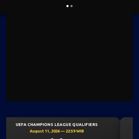
S
UEFA CHAMPIONS LEAGUE QUALIFIERS
August 11, 2026 — 22:00 WIB