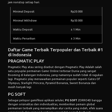
jam nonstop setiap hari.
Minimal Deposit
Rp20.000
Minimal Withdraw
Rp50.000
Waktu Deposit
± 1 Min
Waktu Penarikan
± 3 Min
Daftar Game Terbaik Terpopuler dan Terbaik #1
di Indonesia
PRAGMATIC PLAY
Pragmatic Play atau sering disebut dengan
Pragmatic Play
Adalah salah
satu peyuplai permainan Game Online terbesar Dunia yang sangat
Booming di kalangan Indonesia, yang namannya sudah tidak di ragukan
lagi. Pragmatic play menawarkan permainan populer seperti Gates Of
Olympus, Starlight Princess, Pyramid Bonanza, Sweet Bonanza dan
masih banyak lagi.
PG SOFT
Sebagai pelopor gamifikasi aplikasi seluler,
PG SOFT
ZORRO4D bangga
dengan orisinalitas dan individualitas, memberikan pemain global
permainan terbaik yang menampilkan alur cerita yang indah, efek suara