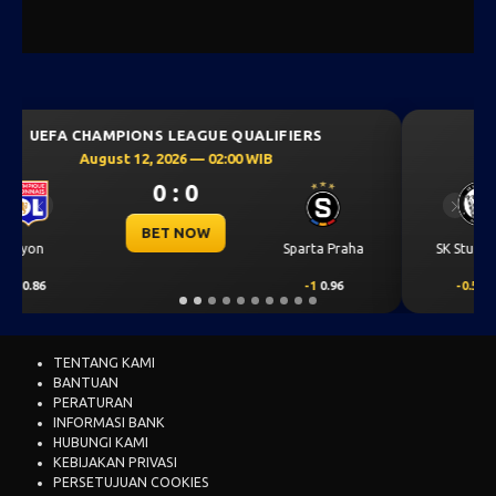
UEFA CHAMPIONS LEAGUE QUALIFIERS
August 12, 2026 — 01:30 WIB
0 : 0
Previous
Next
BET NOW
SK Sturm Graz
Fenerbahce
-0.5
0.95
0.5
0.87
TENTANG KAMI
BANTUAN
PERATURAN
INFORMASI BANK
HUBUNGI KAMI
KEBIJAKAN PRIVASI
PERSETUJUAN COOKIES